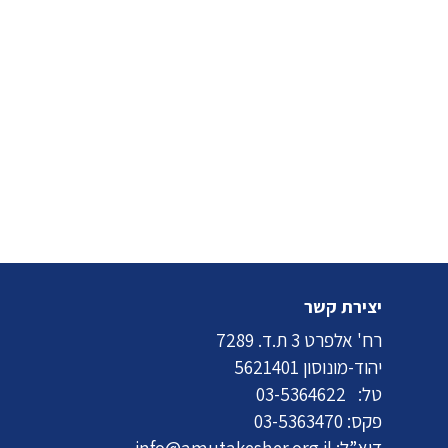
יצירת קשר
רח' אלפרט 3 ת.ד. 7289
יהוד-מונוסון 5621401
טל:
03-5364622
פקס: 03-5363470
דוא”ל:
info@amutakesher.org.il