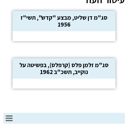
סג"מ דן שליט, מבצע "קדש", תשי"ז
1956
סג"מ זלמן פלס (קרפלס), בפשיטה על
נוקייב, תשכ"ב 1962