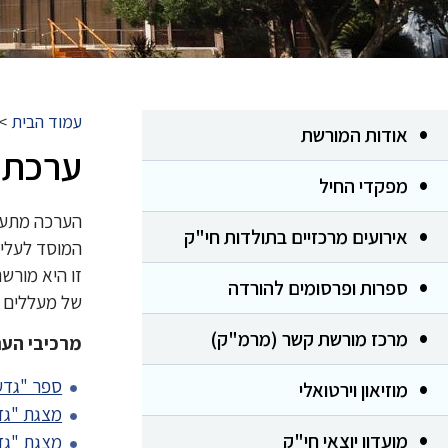
עמוד הבית
>
אודות המורשת
ערכת 
מפקדי החיל
הערכה מתעדת
אירועים מרכזיים בתולדות חי"ק
המוסד לעליי
זו היא מורשת
ספרות ופרסומים להורדה
של מעללים ח
מרכז מורשת קשר (מרמ"ק)
מרכיבי הער
ספר "גדע
מוזיאון וירטואלי
מצגת "גד
מועדון יוצאי חי"ק
מצגת "גד