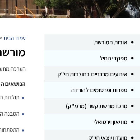
עמוד הבית
>
אודות המורשת
מורשת מ
מפקדי החיל
הערכה מתעדת
אירועים מרכזיים בתולדות חי"ק
הנושאים הע
ספרות ופרסומים להורדה
תולדות היח
מרכז מורשת קשר (מרמ"ק)
המבנה האר
מוזיאון וירטואלי
התפתחות 
מועדון יוצאי חי"ק