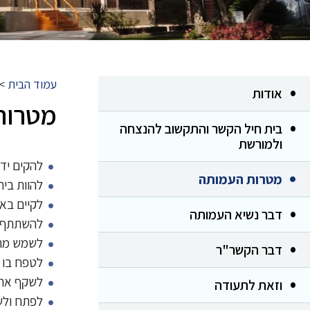
עמוד הבית
>
אודות
מטרות
בית חיל הקשר והתקשוב להנצחה
ולמורשת
להקים יד 
מטרות העמותה
להוות בי
לקיים באת
דבר נשיא העמותה
להשתתף ב
לשמש מרכ
דבר הקשר"ר
לטפח בו ח
לשקף את 
וזאת לתעודה
לפתח ולש