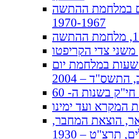
ים במלחמת ההתשה
1970-1967
, משני צדי הקריפטו
קי וידאס, קולות שתמיד איתי: 60 שעות במלחמת יום
התשס"ד – 2004
י"ק בשנות ה- 60
המקרא ועד ימינו
אר, הוצאת המחבר,
, תרצ"ט – 1930