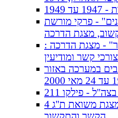
1949
ינים" - פרקי מורשת
שוב, מצגת הדרכה
יר" - מצגת הדרכה :
ורכי קשר ומודיעין
ים במערכה באזור
'ל - פילקו 211
מצגת משואת ת''ג 4Z4SI באתר להנצחת חללי חיל
הקשר והתקשוב