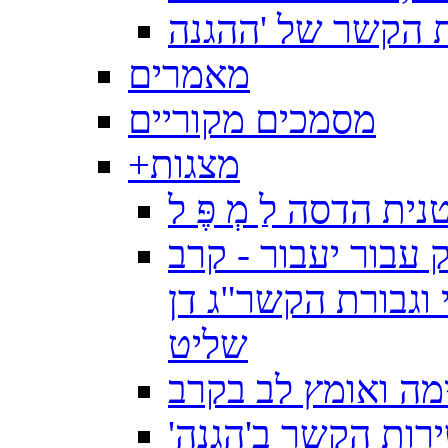
מאמרים
מסמכים מקוריים
מצגות
+
ת הדסה לַ מְ פֶּ ל
 עבור יעבור - קרב
וגבורת הקשר"ג דן
שליט
ה ואומץ לב בקרב
רות הקשר ב'הגנה'