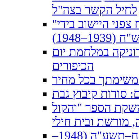
לחיל הקשר בצה"ל
"נשף בהשתתפות שלישייה" פענוח צפני היישוב בידי
–1948)
וניקה במלחמת יום
הכיפורים
משימתך בכל מחיר
: סודות קיבוץ גבת
 ולהשקת הספר "והקול
הצבי במדים: הדואר הצבאי תש"ח–תשע"ה (1948–