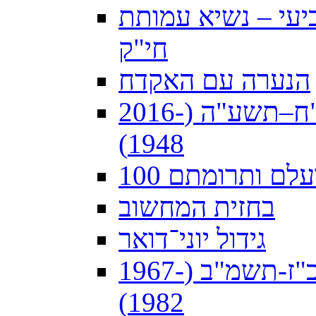
עי – נשיא עמותת
חי"ק
הנערה עם האקדח
הצבי במדים: הדואר הצבאי תש"ח–תשע"ה (2016-
1948)
פועלם ותרומתם
בחזית המחשוב
גידול יוני־דואר
תשתית הקשר הנייח בסיני תשכ"ז-תשמ"ב (1967-
1982)