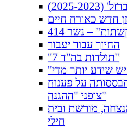
2025-2)
זן חדש כאורח חיים
תות" – נשר 414
החיוך עבור יעבור
"תולדות בה"ד 7"
תבססותה על פענוח
צופני "ההגנה"
למרחוק 40 שנות הנצחה, מורשת ובית
חילי