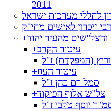
2011
רון לחללי מערכות ישראל
בי זיכרון לאישים מחי"ק
 והצל"שים מהעיר יהוד
+
עיטור הקרב
+
ריץ (המפקדת) ז"ל
עיטור העוז
+
סמל רם כהן ז"ל
צל"ש אלוף הפיקוד
+
מ"ר יוסף טלבי ז"ל