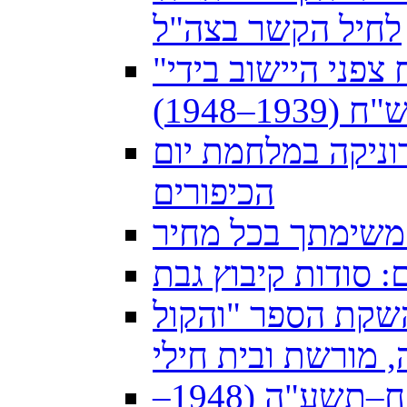
לחיל הקשר בצה"ל
"נשף בהשתתפות שלישייה" פענוח צפני היישוב בידי
–1948)
וניקה במלחמת יום
הכיפורים
משימתך בכל מחיר
: סודות קיבוץ גבת
 ולהשקת הספר "והקול
הצבי במדים: הדואר הצבאי תש"ח–תשע"ה (1948–