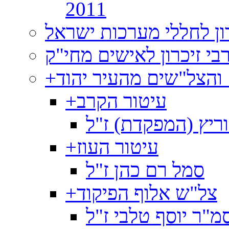
2011
רון לחללי מערכות ישראל
בי זיכרון לאישים מחי"ק
 והצל"שים מהעיר יהוד
+
עיטור הקרב
+
ריץ (המפקדת) ז"ל
עיטור העוז
+
סמל רם כהן ז"ל
צל"ש אלוף הפיקוד
+
מ"ר יוסף טלבי ז"ל