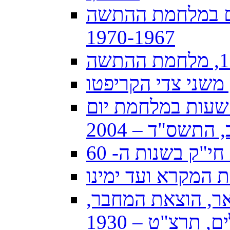
ים במלחמת ההתשה
1970-1967
, משני צדי הקריפטו
קי וידאס, קולות שתמיד איתי: 60 שעות במלחמת יום
התשס"ד – 2004
י"ק בשנות ה- 60
המקרא ועד ימינו
אר, הוצאת המחבר,
, תרצ"ט – 1930