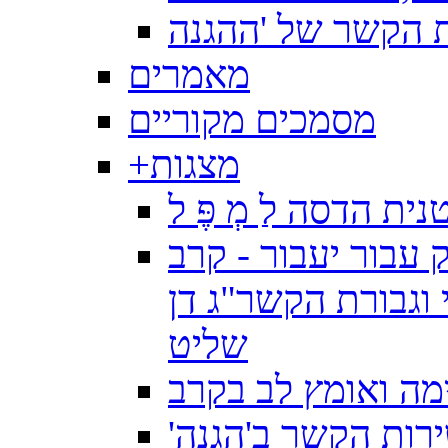
מאמרים
מסמכים מקוריים
מצגות
+
ת הדסה לַ מְ פֶּ ל
 עבור יעבור - קרב
וגבורת הקשר"ג דן
שליט
ה ואומץ לב בקרב
רות הקשר ב'הגנה'