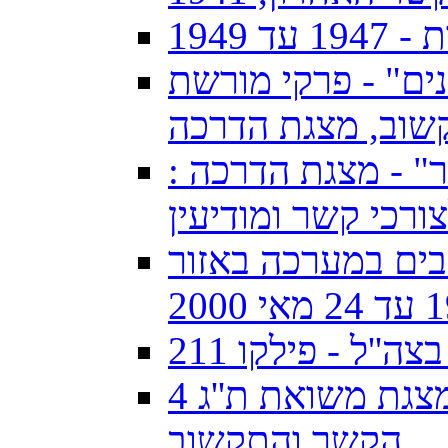
1949
ינים" - פרקי מורשת
שוב, מצגת הדרכה
יר" - מצגת הדרכה :
ורכי קשר ומודיעין
ים במערכה באזור
'ל - פילקו 211
מצגת משואת ת''ג 4Z4SI באתר להנצחת חללי חיל
הקשר והתקשוב