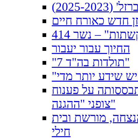
2025-2)
זן חדש כאורח חיים
תות" – נשר 414
החיוך עבור יעבור
"תולדות בה"ד 7"
תבססותה על פענוח
צופני "ההגנה"
למרחוק 40 שנות הנצחה, מורשת ובית
חילי