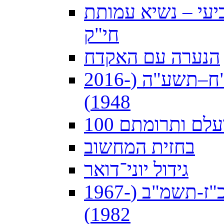
עי – נשיא עמותת
חי"ק
הנערה עם האקדח
הצבי במדים: הדואר הצבאי תש"ח–תשע"ה (2016-
1948)
פועלם ותרומתם
בחזית המחשוב
גידול יוני־דואר
תשתית הקשר הנייח בסיני תשכ"ז-תשמ"ב (1967-
1982)