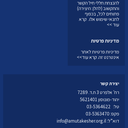
להנצחת חללי חיל הקשר
והתקשוב (להלן: היצירה)
פתוחים לכל, בכפוף
לתנאי שימוש אלו.
קרא
עוד >>
מדיניות פרטיות
מדיניות פרטיות לאתר
אינטרנט זה.
קרא עוד>>
יצירת קשר
רח' אלפרט 3 ת.ד. 7289
יהוד-מונוסון 5621401
טל:
03-5364622
פקס: 03-5363470
דוא”ל:
info@amutakesher.org.il