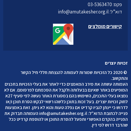
פקס: 03-5363470
דוא”ל:
info@amutakesher.org.il
קישורים מומלצים
זכויות יוצרים
©
2020 כל הזכויות שמורות לעמותה להנצחת חללי חיל הקשר
והתקשוב
.
העמותה עשתה את מירב המאמצים כדי לאתר את בעלי הזכויות בתכנים
המופיעים באתר שאינם בבעלותה ולקבל את הסכמתם לפרסומם. אם לא
נמצאו בעלי התכנים, השימוש בהם במסגרת האתר נעשה לפי סעיף 27א
לחוק זכויות יוצרים. בעל זכות בתוכן כלשהו רשאי לבקש הסרת תוכן ו/או
לדרוש כי יינתן לגביו קרדיט אם נפלה טעות והוא לא ניתן. זאת באמצעות
פנייה לכתובת הדוא"ל:
info@amutakesher.org.il
העמותה תבדוק את
הפנייה בהקדם האפשרי ותפעל להסרת התוכן או להוספת קרדיט ככל
שהדבר דרוש לפי דין.