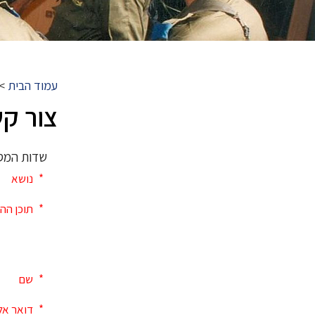
עמוד הבית
>
צור ק
שדות המסו
*
נושא
*
תוכן הה
*
שם
*
דואר אל