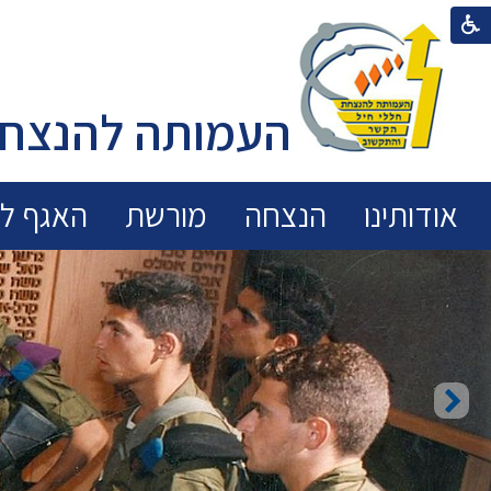
העמותה להנצחת
אודותינו
הנצחה
מורשת
האגף לכ