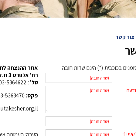
צור קשר
שר
מנים בכוכבית (*) הינם שדות חובה
אתר ההנצחה לחל
רח' אלפרט 3 ת.ד.7289 יהוד, מיקוד 5621401
טל'
: 03-5364622
ודעה
פקס:
03-5363470
takesher.org.il
קטרוני
הערה: העמותה אינה