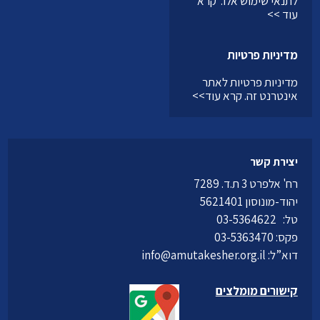
לתנאי שימוש אלו.
קרא
עוד >>
מדיניות פרטיות
מדיניות פרטיות לאתר
אינטרנט זה.
קרא עוד>>
יצירת קשר
רח' אלפרט 3 ת.ד. 7289
יהוד-מונוסון 5621401
טל:
03-5364622
פקס: 03-5363470
דוא”ל:
info@amutakesher.org.il
קישורים מומלצים