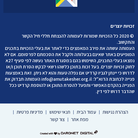
זכויות יוצרים
©
2020 כל הזכויות שמורות לעמותה להנצחת חללי חיל הקשר
והתקשוב
.
העמותה עשתה את מירב המאמצים כדי לאתר את בעלי הזכויות בתכנים
המופיעים באתר שאינם בבעלותה ולקבל את הסכמתם לפרסומם. אם לא
נמצאו בעלי התכנים, השימוש בהם במסגרת האתר נעשה לפי סעיף 27א
לחוק זכויות יוצרים. בעל זכות בתוכן כלשהו רשאי לבקש הסרת תוכן ו/או
לדרוש כי יינתן לגביו קרדיט אם נפלה טעות והוא לא ניתן. זאת באמצעות
פנייה לכתובת הדוא"ל:
info@amutakesher.org.il
העמותה תבדוק את
הפנייה בהקדם האפשרי ותפעל להסרת התוכן או להוספת קרדיט ככל
שהדבר דרוש לפי דין.
הצהרת נגישות
עמוד הבית
תנאי שימוש
מדיניות פרטיות
מפת אתר
צור קשר
דרונט