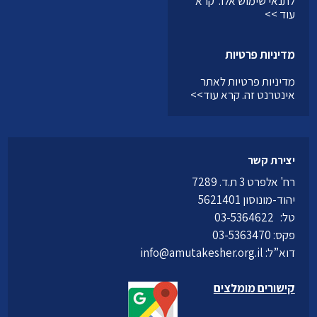
לתנאי שימוש אלו.
קרא
עוד >>
מדיניות פרטיות
מדיניות פרטיות לאתר
אינטרנט זה.
קרא עוד>>
יצירת קשר
רח' אלפרט 3 ת.ד. 7289
יהוד-מונוסון 5621401
טל:
03-5364622
פקס: 03-5363470
דוא”ל:
info@amutakesher.org.il
קישורים מומלצים