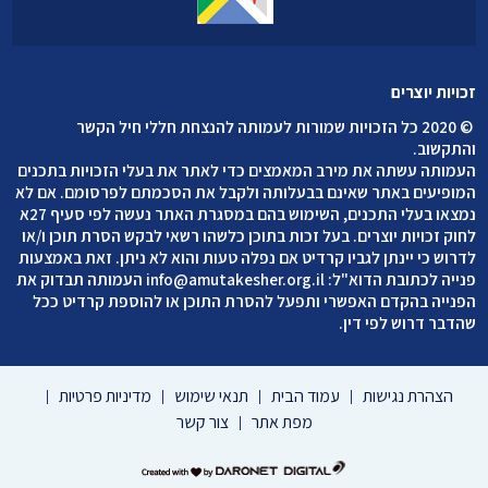
זכויות יוצרים
©
2020 כל הזכויות שמורות לעמותה להנצחת חללי חיל הקשר
והתקשוב
.
העמותה עשתה את מירב המאמצים כדי לאתר את בעלי הזכויות בתכנים
המופיעים באתר שאינם בבעלותה ולקבל את הסכמתם לפרסומם. אם לא
נמצאו בעלי התכנים, השימוש בהם במסגרת האתר נעשה לפי סעיף 27א
לחוק זכויות יוצרים. בעל זכות בתוכן כלשהו רשאי לבקש הסרת תוכן ו/או
לדרוש כי יינתן לגביו קרדיט אם נפלה טעות והוא לא ניתן. זאת באמצעות
פנייה לכתובת הדוא"ל:
info@amutakesher.org.il
העמותה תבדוק את
הפנייה בהקדם האפשרי ותפעל להסרת התוכן או להוספת קרדיט ככל
שהדבר דרוש לפי דין.
הצהרת נגישות
עמוד הבית
תנאי שימוש
מדיניות פרטיות
מפת אתר
צור קשר
דרונט