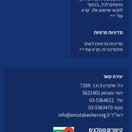
פתוחים לכל, בכפוף
לתנאי שימוש אלו.
קרא
עוד >>
מדיניות פרטיות
מדיניות פרטיות לאתר
אינטרנט זה.
קרא עוד>>
יצירת קשר
רח' אלפרט 3 ת.ד. 7289
יהוד-מונוסון 5621401
טל:
03-5364622
פקס: 03-5363470
דוא”ל:
info@amutakesher.org.il
קישורים מומלצים