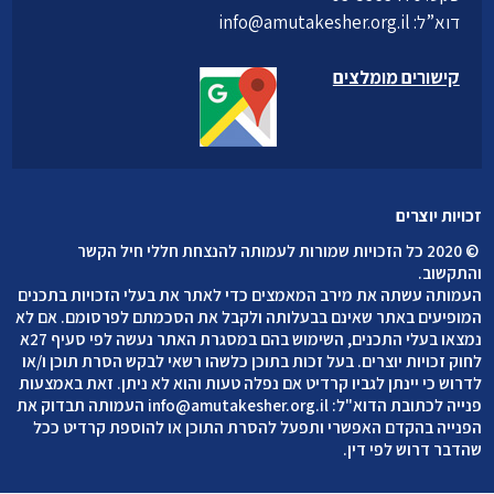
דוא”ל:
info@amutakesher.org.il
קישורים מומלצים
זכויות יוצרים
©
2020 כל הזכויות שמורות לעמותה להנצחת חללי חיל הקשר
והתקשוב
.
העמותה עשתה את מירב המאמצים כדי לאתר את בעלי הזכויות בתכנים
המופיעים באתר שאינם בבעלותה ולקבל את הסכמתם לפרסומם. אם לא
נמצאו בעלי התכנים, השימוש בהם במסגרת האתר נעשה לפי סעיף 27א
לחוק זכויות יוצרים. בעל זכות בתוכן כלשהו רשאי לבקש הסרת תוכן ו/או
לדרוש כי יינתן לגביו קרדיט אם נפלה טעות והוא לא ניתן. זאת באמצעות
פנייה לכתובת הדוא"ל:
info@amutakesher.org.il
העמותה תבדוק את
הפנייה בהקדם האפשרי ותפעל להסרת התוכן או להוספת קרדיט ככל
שהדבר דרוש לפי דין.