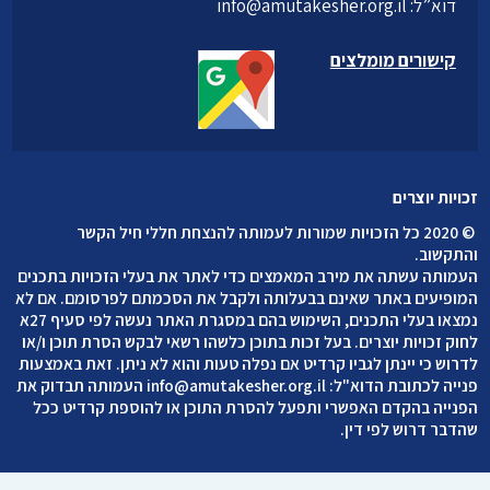
דוא”ל:
info@amutakesher.org.il
קישורים מומלצים
זכויות יוצרים
©
2020 כל הזכויות שמורות לעמותה להנצחת חללי חיל הקשר
והתקשוב
.
העמותה עשתה את מירב המאמצים כדי לאתר את בעלי הזכויות בתכנים
המופיעים באתר שאינם בבעלותה ולקבל את הסכמתם לפרסומם. אם לא
נמצאו בעלי התכנים, השימוש בהם במסגרת האתר נעשה לפי סעיף 27א
לחוק זכויות יוצרים. בעל זכות בתוכן כלשהו רשאי לבקש הסרת תוכן ו/או
לדרוש כי יינתן לגביו קרדיט אם נפלה טעות והוא לא ניתן. זאת באמצעות
פנייה לכתובת הדוא"ל:
info@amutakesher.org.il
העמותה תבדוק את
הפנייה בהקדם האפשרי ותפעל להסרת התוכן או להוספת קרדיט ככל
שהדבר דרוש לפי דין.