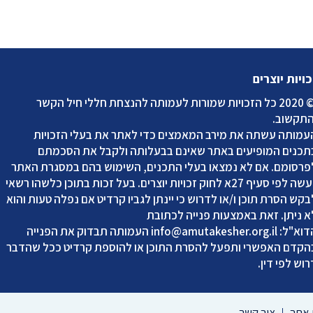
כויות יוצרים
2020 כל הזכויות שמורות לעמותה להנצחת חללי חיל הקשר
התקשוב
.
עמותה עשתה את מירב המאמצים כדי לאתר את בעלי הזכויות
תכנים המופיעים באתר שאינם בבעלותה ולקבל את הסכמתם
פרסומם. אם לא נמצאו בעלי התכנים, השימוש בהם במסגרת האתר
נעשה לפי סעיף 27א לחוק זכויות יוצרים. בעל זכות בתוכן כלשהו רשאי
בקש הסרת תוכן ו/או לדרוש כי יינתן לגביו קרדיט אם נפלה טעות והוא
א ניתן. זאת באמצעות פנייה לכתובת
דוא"ל:
info@amutakesher.org.il
העמותה תבדוק את הפנייה
הקדם האפשרי ותפעל להסרת התוכן או להוספת קרדיט ככל שהדבר
רוש לפי דין.
אתר
צור קשר