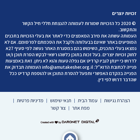
זכויות יוצרים
©
2020 כל הזכויות שמורות לעמותה להנצחת חללי חיל הקשר
והתקשוב
.
העמותה עשתה את מירב המאמצים כדי לאתר את בעלי הזכויות בתכנים
המופיעים באתר שאינם בבעלותה ולקבל את הסכמתם לפרסומם. אם לא
נמצאו בעלי התכנים, השימוש בהם במסגרת האתר נעשה לפי סעיף 27א
לחוק זכויות יוצרים. בעל זכות בתוכן כלשהו רשאי לבקש הסרת תוכן ו/או
לדרוש כי יינתן לגביו קרדיט אם נפלה טעות והוא לא ניתן. זאת באמצעות
פנייה לכתובת הדוא"ל:
info@amutakesher.org.il
העמותה תבדוק את
הפנייה בהקדם האפשרי ותפעל להסרת התוכן או להוספת קרדיט ככל
שהדבר דרוש לפי דין.
הצהרת נגישות
עמוד הבית
תנאי שימוש
מדיניות פרטיות
מפת אתר
צור קשר
דרונט
דיגיטל
-