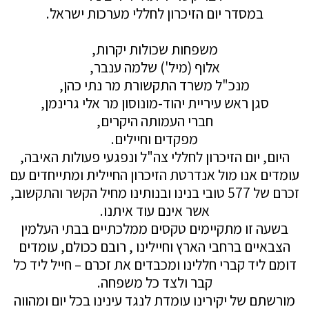
במסדר יום הזיכרון לחללי מערכות ישראל.
משפחות שכולות יקרות,
אלוף (מיל') שלמה ענבר,
מנכ"ל משרד התקשורת מר נתי כהן,
סגן ראש עיריית יהוד-מונוסון מר אלי גרינמן,
חברי העמותה היקרים,
מפקדים וחיילים.
היום, יום הזיכרון לחללי צה"ל ונפגעי פעולות האיבה,
עומדים אנו מול אנדרטת הזיכרון החיילית ומתייחדים עם
זכרם של 577 טובי בנינו ובנותינו מחיל הקשר והתקשוב,
אשר אינם עוד איתנו.
בשעה זו מתקיימים טקסים ממלכתיים בבתי העלמין
הצבאיים ברחבי הארץ וחיילינו , רובם ככולם, עומדים
דומם ליד קברי חללינו ומכבדים את זכרם – חייל ליד כל
קבר ולצד כל משפחה.
מורשתם של יקירינו עומדת לנגד עינינו בכל יום ומהווה