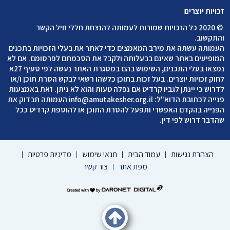
זכויות יוצרים
©
2020 כל הזכויות שמורות לעמותה להנצחת חללי חיל הקשר
והתקשוב
.
העמותה עשתה את מירב המאמצים כדי לאתר את בעלי הזכויות בתכנים
המופיעים באתר שאינם בבעלותה ולקבל את הסכמתם לפרסומם. אם לא
נמצאו בעלי התכנים, השימוש בהם במסגרת האתר נעשה לפי סעיף 27א
לחוק זכויות יוצרים. בעל זכות בתוכן כלשהו רשאי לבקש הסרת תוכן ו/או
לדרוש כי יינתן לגביו קרדיט אם נפלה טעות והוא לא ניתן. זאת באמצעות
פנייה לכתובת הדוא"ל:
info@amutakesher.org.il
העמותה תבדוק את
הפנייה בהקדם האפשרי ותפעל להסרת התוכן או להוספת קרדיט ככל
שהדבר דרוש לפי דין.
הצהרת נגישות
עמוד הבית
תנאי שימוש
מדיניות פרטיות
מפת אתר
צור קשר
דרונט
דיגיטל
-
בניית