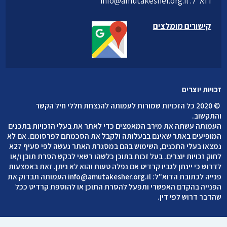
דוא”ל:
info@amutakesher.org.il
קישורים מומלצים
זכויות יוצרים
©
2020 כל הזכויות שמורות לעמותה להנצחת חללי חיל הקשר
והתקשוב
.
העמותה עשתה את מירב המאמצים כדי לאתר את בעלי הזכויות בתכנים
המופיעים באתר שאינם בבעלותה ולקבל את הסכמתם לפרסומם. אם לא
נמצאו בעלי התכנים, השימוש בהם במסגרת האתר נעשה לפי סעיף 27א
לחוק זכויות יוצרים. בעל זכות בתוכן כלשהו רשאי לבקש הסרת תוכן ו/או
לדרוש כי יינתן לגביו קרדיט אם נפלה טעות והוא לא ניתן. זאת באמצעות
פנייה לכתובת הדוא"ל:
info@amutakesher.org.il
העמותה תבדוק את
הפנייה בהקדם האפשרי ותפעל להסרת התוכן או להוספת קרדיט ככל
שהדבר דרוש לפי דין.