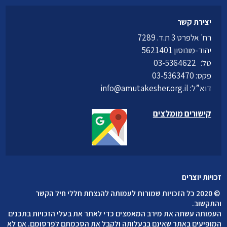
יצירת קשר
רח' אלפרט 3 ת.ד. 7289
יהוד-מונוסון 5621401
טל:
03-5364622
פקס: 03-5363470
דוא”ל:
info@amutakesher.org.il
קישורים מומלצים
זכויות יוצרים
©
2020 כל הזכויות שמורות לעמותה להנצחת חללי חיל הקשר
והתקשוב
.
העמותה עשתה את מירב המאמצים כדי לאתר את בעלי הזכויות בתכנים
המופיעים באתר שאינם בבעלותה ולקבל את הסכמתם לפרסומם. אם לא