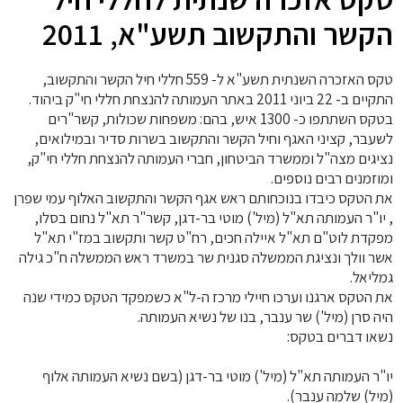
הקשר והתקשוב תשע"א, 2011
טקס האזכרה השנתית תשע"א ל- 559 חללי חיל הקשר והתקשוב,
התקיים ב- 22 ביוני 2011 באתר העמותה להנצחת חללי חי"ק ביהוד.
בטקס השתתפו כ- 1300 איש, בהם: משפחות שכולות, קשר"רים
לשעבר, קציני האגף וחיל הקשר והתקשוב בשרות סדיר ובמילואים,
נציגים מצה"ל וממשרד הביטחון, חברי העמותה להנצחת חללי חי"ק,
ומוזמנים רבים נוספים.
את הטקס כיבדו בנוכחותם ראש אגף הקשר והתקשוב האלוף
עמי שפרן
, יו"ר העמותה תא"ל (מיל') מוטי בר-דגן, קשר"ר תא"ל נחום בסלו,
מפקדת לוט"ם תא"ל איילה חכים, רח"ט קשר ותקשוב במז"י תא"ל
אשר וולך
ונציגת הממשלה סגנית שר במשרד ראש הממשלה ח"כ גילה
גמליאל.
את הטקס ארגנו וערכו חיילי מרכז ה-ל"א כשמפקד הטקס כמידי שנה
היה סרן (מיל') שר ענבר, בנו של נשיא העמותה.
נשאו דברים בטקס:
יו"ר העמותה תא"ל (מיל') מוטי בר-דגן (בשם נשיא העמותה אלוף
(מיל) שלמה ענבר).