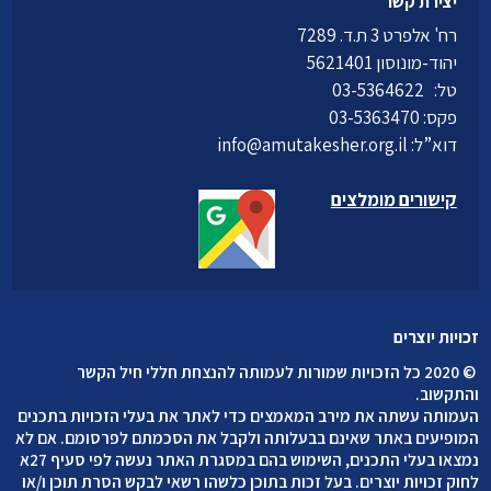
יצירת קשר
רח' אלפרט 3 ת.ד. 7289
יהוד-מונוסון 5621401
טל:
03-5364622
פקס: 03-5363470
דוא”ל:
info@amutakesher.org.il
קישורים מומלצים
זכויות יוצרים
©
2020 כל הזכויות שמורות לעמותה להנצחת חללי חיל הקשר
והתקשוב
.
העמותה עשתה את מירב המאמצים כדי לאתר את בעלי הזכויות בתכנים
המופיעים באתר שאינם בבעלותה ולקבל את הסכמתם לפרסומם. אם לא
נמצאו בעלי התכנים, השימוש בהם במסגרת האתר נעשה לפי סעיף 27א
לחוק זכויות יוצרים. בעל זכות בתוכן כלשהו רשאי לבקש הסרת תוכן ו/או