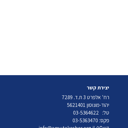
יצירת קשר
רח' אלפרט 3 ת.ד. 7289
יהוד-מונוסון 5621401
טל:
03-5364622
פקס: 03-5363470
דוא”ל:
info@amutakesher.org.il