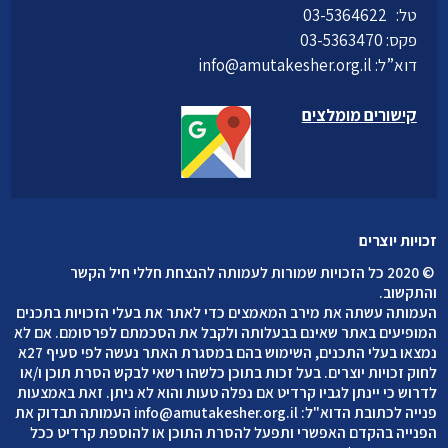
טל:
03-5364622
פקס: 03-5363470
דוא”ל:
info@amutakesher.org.il
קישורים מומלצים
זכויות יוצרים
©
2020 כל הזכויות שמורות לעמותה להנצחת חללי חיל הקשר
והתקשוב
.
העמותה עשתה את מירב המאמצים כדי לאתר את בעלי הזכויות בתכנים
המופיעים באתר שאינם בבעלותה ולקבל את הסכמתם לפרסומם. אם לא
נמצאו בעלי התכנים, השימוש בהם במסגרת האתר נעשה לפי סעיף 27א
לחוק זכויות יוצרים. בעל זכות בתוכן כלשהו רשאי לבקש הסרת תוכן ו/או
לדרוש כי יינתן לגביו קרדיט אם נפלה טעות והוא לא ניתן. זאת באמצעות
פנייה לכתובת הדוא"ל:
info@amutakesher.org.il
העמותה תבדוק את
הפנייה בהקדם האפשרי ותפעל להסרת התוכן או להוספת קרדיט ככל