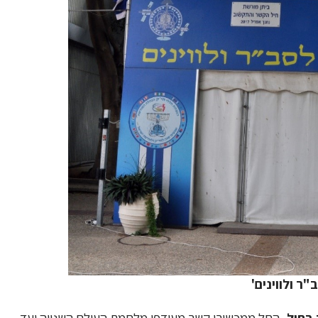
ר ולווינים'
בחיל,
החל ממכשירי קשר מעודפי מלחמת העולם השנייה ועד