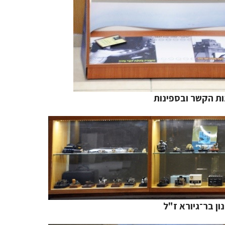
ות הקשר ובספינות
ן בר־גיורא ז"ל