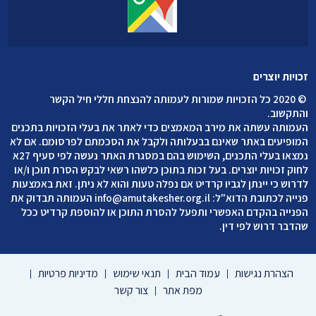
זכויות יוצרים
©
2020 כל הזכויות שמורות לעמותה להנצחת חללי חיל הקשר
והתקשוב
.
העמותה עשתה את מירב המאמצים כדי לאתר את בעלי הזכויות בתכנים
המופיעים באתר שאינם בבעלותה ולקבל את הסכמתם לפרסומם. אם לא
נמצאו בעלי התכנים, השימוש בהם במסגרת האתר נעשה לפי סעיף 27א
לחוק זכויות יוצרים. בעל זכות בתוכן כלשהו רשאי לבקש הסרת תוכן ו/או
לדרוש כי יינתן לגביו קרדיט אם נפלה טעות והוא לא ניתן. זאת באמצעות
פנייה לכתובת הדוא"ל:
info@amutakesher.org.il
העמותה תבדוק את
הפנייה בהקדם האפשרי ותפעל להסרת התוכן או להוספת קרדיט ככל
שהדבר דרוש לפי דין.
הצהרת נגישות
עמוד הבית
תנאי שימוש
מדיניות פרטיות
מפת אתר
צור קשר