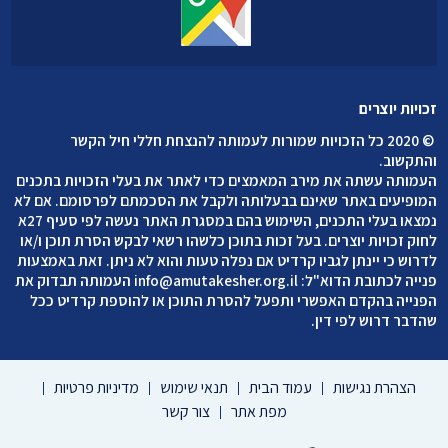
זכויות יוצרים
©
2020 כל הזכויות שמורות לעמותה להנצחת חללי חיל הקשר
והתקשוב
.
העמותה עשתה את מירב המאמצים כדי לאתר את בעלי הזכויות בתכנים
המופיעים באתר שאינם בבעלותה ולקבל את הסכמתם לפרסומם. אם לא
נמצאו בעלי התכנים, השימוש בהם במסגרת האתר נעשה לפי סעיף 27א
לחוק זכויות יוצרים. בעל זכות בתוכן כלשהו רשאי לבקש הסרת תוכן ו/או
לדרוש כי יינתן לגביו קרדיט אם נפלה טעות והוא לא ניתן. זאת באמצעות
פנייה לכתובת הדוא"ל:
info@amutakesher.org.il
העמותה תבדוק את
הפנייה בהקדם האפשרי ותפעל להסרת התוכן או להוספת קרדיט ככל
שהדבר דרוש לפי דין.
הצהרת נגישות
עמוד הבית
תנאי שימוש
מדיניות פרטיות
מפת אתר
צור קשר