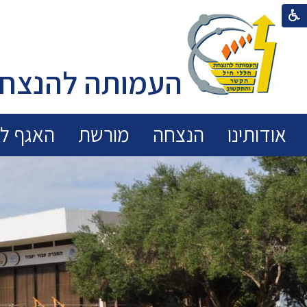
העמותה להנצחת
אודותינו
הנצחה
מורשת
האגף לכ