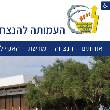
העמותה להנצחת
אודותינו
הנצחה
מורשת
האגף לכ