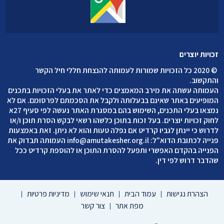
זכויות יוצרים
©
2020 כל הזכויות שמורות לעמותה להנצחת חללי חיל הקשר
והתקשוב
.
העמותה עשתה את מירב המאמצים כדי לאתר את בעלי הזכויות בתכנים
המופיעים באתר שאינם בבעלותה ולקבל את הסכמתם לפרסומם. אם לא
נמצאו בעלי התכנים, השימוש בהם במסגרת האתר נעשה לפי סעיף 27א
לחוק זכויות יוצרים. בעל זכות בתוכן כלשהו רשאי לבקש הסרת תוכן ו/או
לדרוש כי יינתן לגביו קרדיט אם נפלה טעות והוא לא ניתן. זאת באמצעות
פנייה לכתובת הדוא"ל:
info@amutakesher.org.il
העמותה תבדוק את
הפנייה בהקדם האפשרי ותפעל להסרת התוכן או להוספת קרדיט ככל
שהדבר דרוש לפי דין.
הצהרת נגישות
עמוד הבית
תנאי שימוש
מדיניות פרטיות
מפת אתר
צור קשר